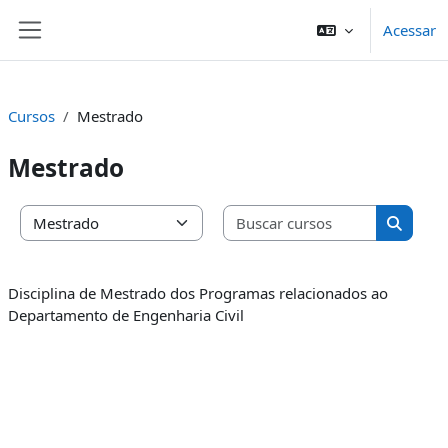
Ir para o conteúdo principal
Acessar
Painel lateral
Cursos
Mestrado
Mestrado
Buscar cu
Categorias de Cursos
Buscar 
Disciplina de Mestrado dos Programas relacionados ao
Departamento de Engenharia Civil